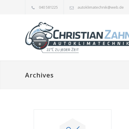
040 581225
autoklimatechnik@web.de
Archives