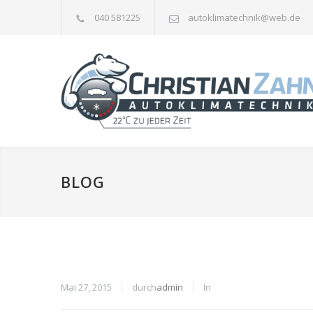
040 581225
autoklimatechnik@web.de
BLOG
Mai 27, 2015
durch
admin
In